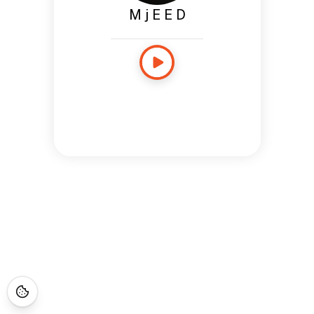
M j E E D