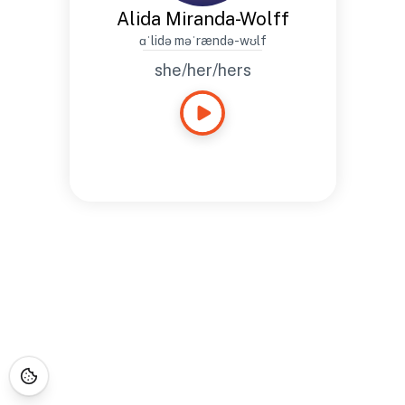
Alida Miranda-Wolff
ɑˈlidə məˈrændə-wʊlf
she/her/hers