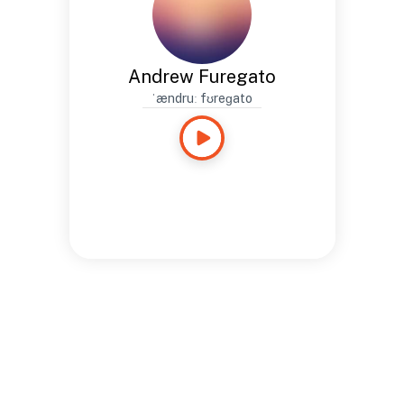
Andrew Furegato
ˈændruː fʊreɡato