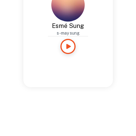
Esmé Sung
s-may sung