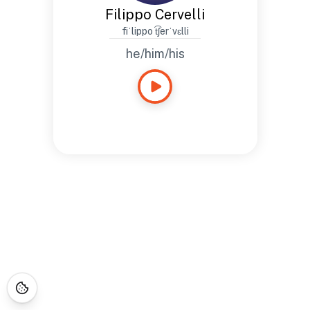
Filippo Cervelli
fiˈlippo t͡ʃerˈvɛlli
he/him/his