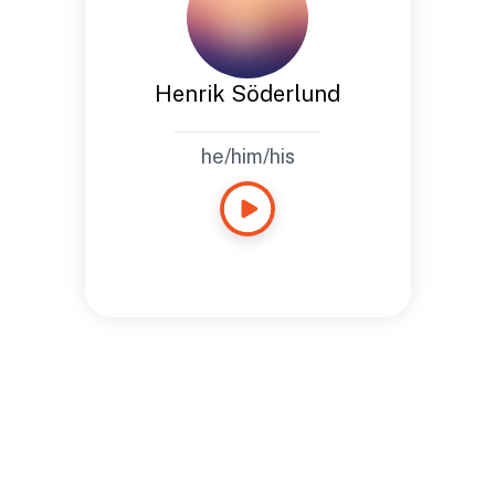
Henrik Söderlund
he/him/his