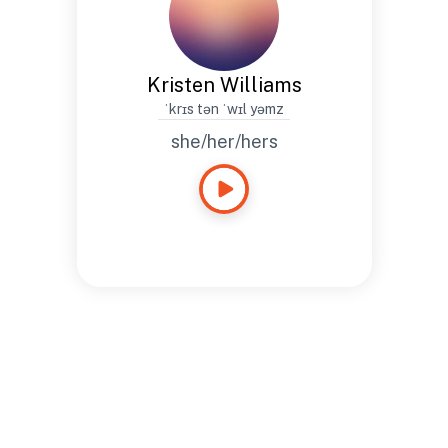
Kristen Williams
ˈkrɪs tən ˈwɪl yəmz
she/her/hers