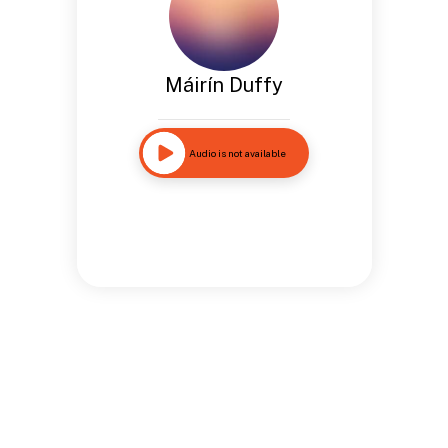
Máirín Duffy
Audio is not available