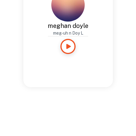
meghan doyle
meg-uh n Doy L