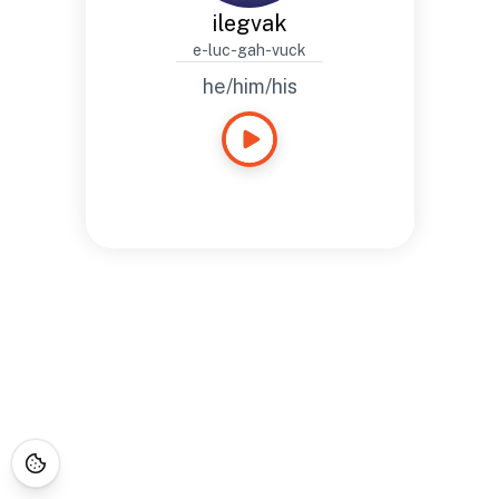
ilegvak
e-luc-gah-vuck
he/him/his