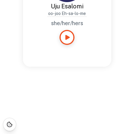
Uju Esalomi
oo-joo Eh-sa-lo-me
she/her/hers